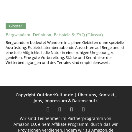
Glossar
Bergwandern: Definition, Beispiele & FAQ (Glossar)
Bergwandern bedeutet Wandern in alpinen Gebieten ohne spezielle
Ausrüstung. Es bietet atemberaubende Aussichten auf Berge und ist
eine tolle Möglichkeit, die Natur in einer ruhigen Umgebung zu
genießen. Eine gute Vorbereitung, Stärke und Kenntnisse der
Wetterbedingungen und des Terrains sind empfehlenswert.
Copyright
OutdoorKultur.de
|
Über uns
,
Kontakt
,
Jobs
,
Impressum
&
Datenschutz
Wir sind Teilnehmer im Partnerprogramm von
Amazon EU, einem Affiliate Programm, durch das wir
Provisionen verdienen, indem wir zu Amazon.de