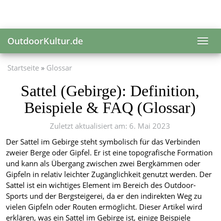
Skip
to
main
content
OutdoorKultur.de
Toggl
navig
Startseite
Glossar
Sattel (Gebirge): Definition,
Beispiele & FAQ (Glossar)
Zuletzt aktualisiert am: 6. Mai 2023
Der Sattel im Gebirge steht symbolisch für das Verbinden
zweier Berge oder Gipfel. Er ist eine topografische Formation
und kann als Übergang zwischen zwei Bergkämmen oder
Gipfeln in relativ leichter Zugänglichkeit genutzt werden. Der
Sattel ist ein wichtiges Element im Bereich des Outdoor-
Sports und der Bergsteigerei, da er den indirekten Weg zu
vielen Gipfeln oder Routen ermöglicht. Dieser Artikel wird
erklären, was ein Sattel im Gebirge ist, einige Beispiele