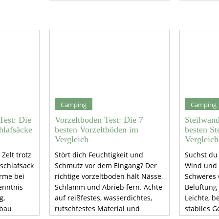
Akku-Optionen, robuste
Fehlkäufe
Verarbeitung und leichtes
Material, 
Gewicht. Einfache Reinigung und
Abschaltautomatik schaffen
Sicherheit unterwegs.
Camping
Camping
Test: Die
Vorzeltboden Test: Die 7
Steilwand
hlafsäcke
besten Vorzeltböden im
besten St
Vergleich
Vergleich
Zelt trotz
Stört dich Feuchtigkeit und
Suchst du 
schlafsack
Schmutz vor dem Eingang? Der
Wind und 
ärme bei
richtige vorzeltboden hält Nässe,
Schweres 
enntnis
Schlamm und Abrieb fern. Achte
Belüftung
g,
auf reißfestes, wasserdichtes,
Leichte, b
rbau
rutschfestes Material und
stabiles 