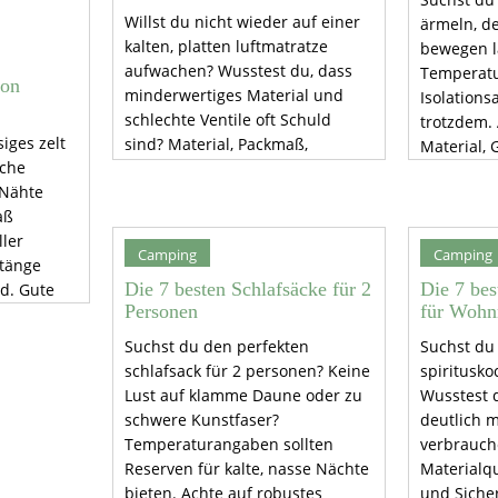
Willst du nicht wieder auf einer
ärmeln, de
kalten, platten luftmatratze
bewegen l
aufwachen? Wusstest du, dass
Temperatu
von
minderwertiges Material und
Isolations
schlechte Ventile oft Schuld
trotzdem. 
iges zelt
sind? Material, Packmaß,
Material, 
sche
Isolierung, Ventile und Reparatur
Verschlüss
 Nähte
entscheiden über Komfort und
macht lan
aß
Haltbarkeit. Finde die
erträglich.
ller
luftmatratze, die dich warm,
Camping
Camping
stänge
leicht und sorgenfrei schlafen
Die 7 besten Schlafsäcke für 2
Die 7 bes
d. Gute
lässt.
Personen
für Wohn
s Material
lsame
Suchst du den perfekten
Suchst du
schlafsack für 2 personen? Keine
spiritusk
Lust auf klamme Daune oder zu
Wusstest d
schwere Kunstfaser?
deutlich 
Temperaturangaben sollten
verbrauche
Reserven für kalte, nasse Nächte
Materialqu
bieten. Achte auf robustes
und Siche