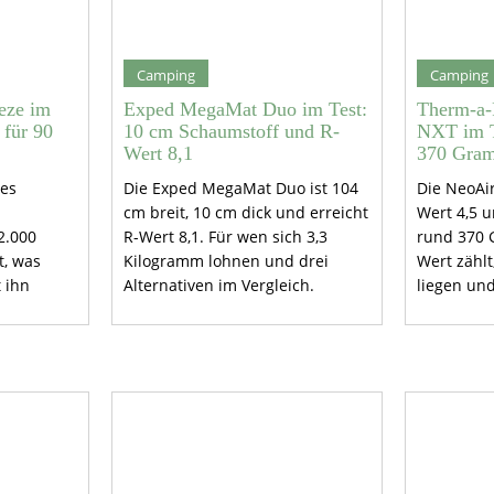
Camping
Camping
eze im
Exped MegaMat Duo im Test:
Therm-a-
 für 90
10 cm Schaumstoff und R-
NXT im T
Wert 8,1
370 Gra
ies
Die Exped MegaMat Duo ist 104
Die NeoAir
cm breit, 10 cm dick und erreicht
Wert 4,5 u
2.000
R-Wert 8,1. Für wen sich 3,3
rund 370
t, was
Kilogramm lohnen und drei
Wert zählt
 ihn
Alternativen im Vergleich.
liegen und