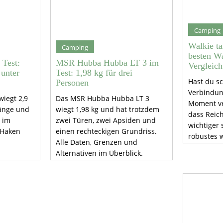
Camping
Walkie ta
Camping
besten Wa
 Test:
MSR Hubba Hubba LT 3 im
Vergleich
unter
Test: 1,98 kg für drei
Hast du s
Personen
Verbindun
iegt 2,9
Das MSR Hubba Hubba LT 3
Moment ve
änge und
wiegt 1,98 kg und hat trotzdem
dass Reic
 im
zwei Türen, zwei Apsiden und
wichtiger 
 Haken
einen rechteckigen Grundriss.
robustes w
Alle Daten, Grenzen und
Akkulaufze
Alternativen im Überblick.
Prüfe Bed
und Schut
Kauf.