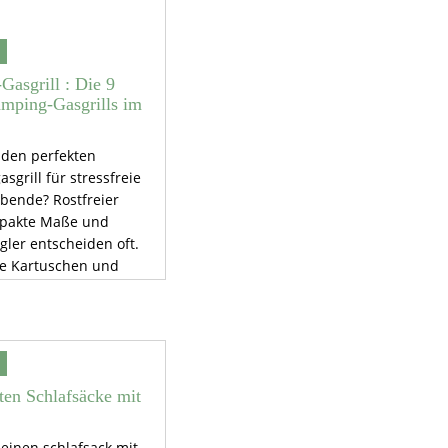
asgrill : Die 9
amping-Gasgrills im
 den perfekten
sgrill für stressfreie
bende? Rostfreier
mpakte Maße und
gler entscheiden oft.
e Kartuschen und
Brenner sparen dir
tabile Standbeine und
dschutz sind echte
er. Entdecke, worauf
h achten musst.
ten Schlafsäcke mit
einen schlafsack mit