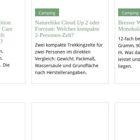
Camping
Camping
ition
Naturehike Cloud Up 2 oder
Bresser 
 Care
Forceatt: Welches kompakte
Monokula
ll:
2-Personen-Zelt?
12-fach be
z?
Zwei kompakte Trekkingzelte für
Gramm, 90
n,
zwei Personen im direkten
m. Was da
n,
Vergleich: Gewicht, Packmaß,
leistet u
. Die
Wassersäule und Grundfläche
liegen.
nach Herstellerangaben.