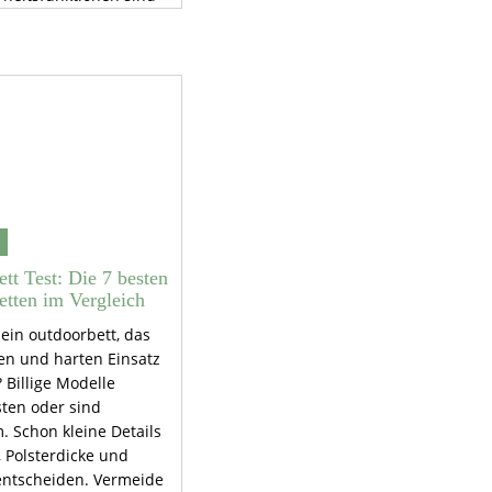
end. Ein kompaktes
chont deinen
.
tt Test: Die 7 besten
etten im Vergleich
ein outdoorbett, das
en und harten Einsatz
 Billige Modelle
sten oder sind
 Schon kleine Details
 Polsterdicke und
ntscheiden. Vermeide