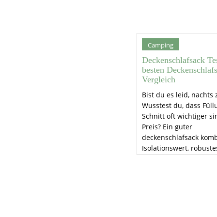
Camping
Deckenschlafsack Tes
besten Deckenschlaf
Vergleich
Bist du es leid, nachts 
Wusstest du, dass Fül
Schnitt oft wichtiger si
Preis? Ein guter
deckenschlafsack komb
Isolationswert, robuste
und kompaktes Packm
Entdecke Schnitt- und
Pflegekniffe für warme,
sorgenfreie Touren.