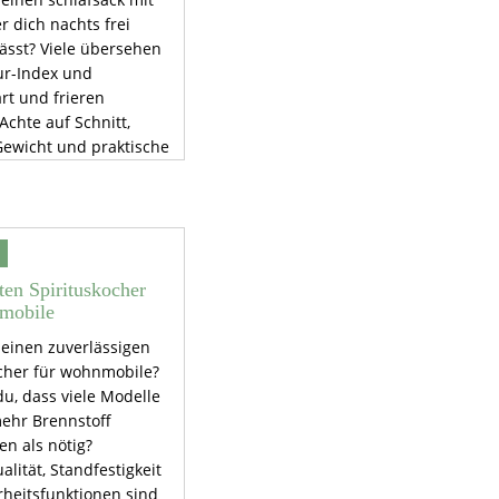
r dich nachts frei
ässt? Viele übersehen
r-Index und
art und frieren
Achte auf Schnitt,
Gewicht und praktische
e. Die richtige Wahl
ge Nächte draußen
ten Spirituskocher
mobile
 einen zuverlässigen
ocher für wohnmobile?
u, dass viele Modelle
mehr Brennstoff
n als nötig?
alität, Standfestigkeit
rheitsfunktionen sind