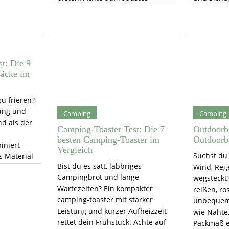
Außenmaterial, reißfeste Nähte
entscheid
und zuverlässige
Packmaß s
Reißverschlüsse. Packmaß und
Stauraum
Gewicht entscheiden auf
Mehrtagestouren.
t: Die 9
säcke im
zu frieren?
lung und
Camping
Camping
nd als der
Camping-Toaster Test: Die 7
Outdoorbe
besten Camping-Toaster im
Outdoorb
iniert
Vergleich
Suchst du 
s Material
Bist du es satt, labbriges
Wind, Reg
aß.
Campingbrot und lange
wegsteckt?
Wartezeiten? Ein kompakter
reißen, ro
camping-toaster mit starker
unbequem.
Leistung und kurzer Aufheizzeit
wie Nähte,
rettet dein Frühstück. Achte auf
Packmaß e