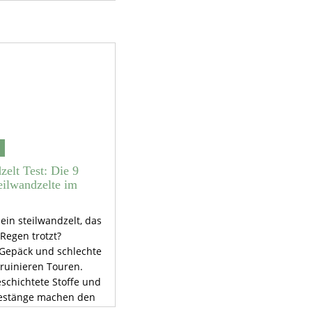
 durch Fokus auf
Komfort und Stabilität.
zelt Test: Die 9
eilwandzelte im
ein steilwandzelt, das
Regen trotzt?
Gepäck und schlechte
 ruinieren Touren.
eschichtete Stoffe und
Gestänge machen den