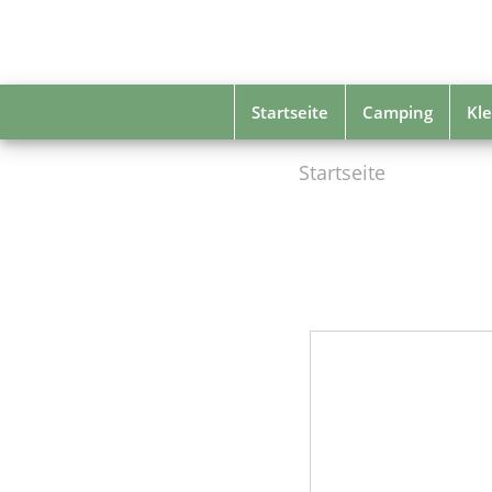
Skip
to
main
content
Startseite
Camping
Kle
Startseite