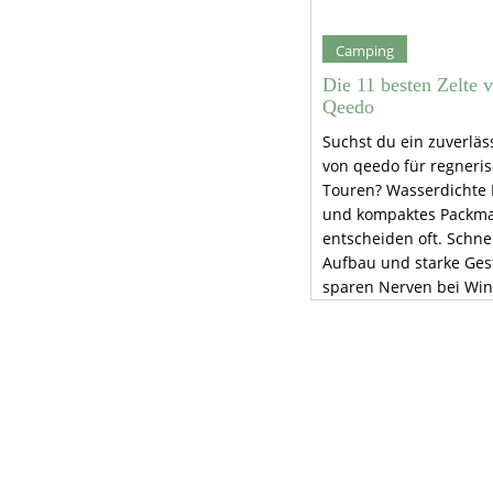
Camping
Die 11 besten Zelte 
Qeedo
Suchst du ein zuverläss
von qeedo für regneri
Touren? Wasserdichte
und kompaktes Packm
entscheiden oft. Schne
Aufbau und starke Ge
sparen Nerven bei Win
Belüftung und robuste
sichern trockene, erho
Nächte.