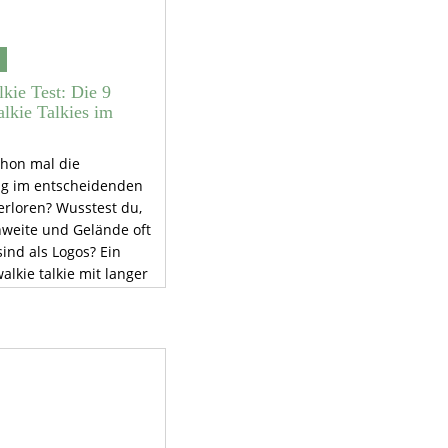
lkie Test: Die 9
lkie Talkies im
chon mal die
g im entscheidenden
rloren? Wusstest du,
hweite und Gelände oft
sind als Logos? Ein
alkie talkie mit langer
it rettet deine Tour.
ienung, Frequenzen
zklasse noch vor dem