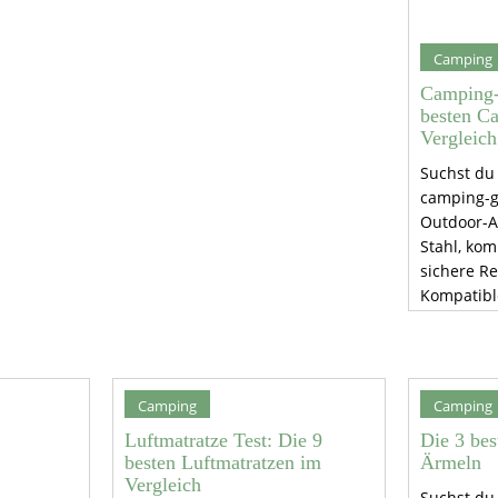
Camping
Camping-G
besten C
Vergleich
Suchst du
camping-ga
Outdoor-A
Stahl, ko
sichere Re
Kompatibl
sparsame 
Nerven. S
guter Win
Gamechang
Camping
Camping
du wirklic
Luftmatratze Test: Die 9
Die 3 bes
besten Luftmatratzen im
Ärmeln
Vergleich
Suchst du 