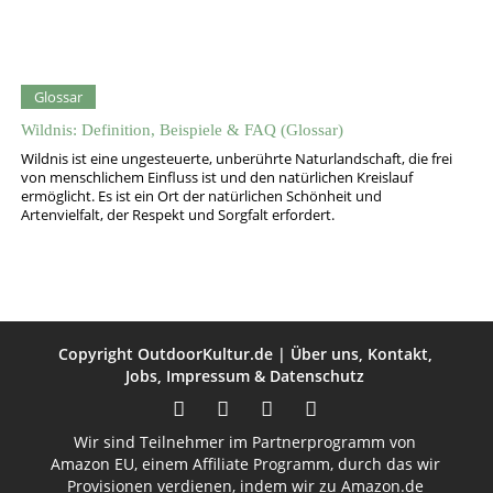
Glossar
Wildnis: Definition, Beispiele & FAQ (Glossar)
Wildnis ist eine ungesteuerte, unberührte Naturlandschaft, die frei
von menschlichem Einfluss ist und den natürlichen Kreislauf
ermöglicht. Es ist ein Ort der natürlichen Schönheit und
Artenvielfalt, der Respekt und Sorgfalt erfordert.
Copyright
OutdoorKultur.de
|
Über uns
,
Kontakt
,
Jobs
,
Impressum
&
Datenschutz
Wir sind Teilnehmer im Partnerprogramm von
Amazon EU, einem Affiliate Programm, durch das wir
Provisionen verdienen, indem wir zu Amazon.de