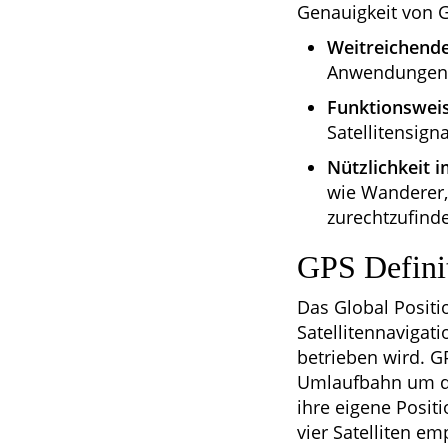
Genauigkeit von 
Weitreichend
Anwendungen 
Funktionsweis
Satellitensign
Nützlichkeit 
wie Wanderer,
zurechtzufind
GPS Defini
Das Global Positi
Satellitennavigat
betrieben wird. G
Umlaufbahn um di
ihre eigene Posi
vier Satelliten e