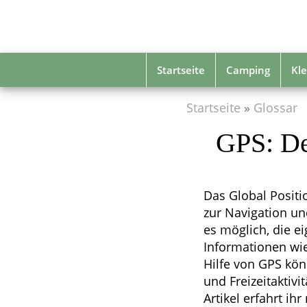
Skip
to
main
content
Startseite
Camping
Kle
Startseite
Glossar
GPS: De
Das Global Positio
zur Navigation un
es möglich, die e
Informationen wie
Hilfe von GPS kön
und Freizeitaktivi
Artikel erfahrt i