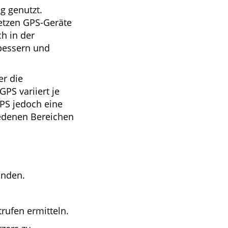
g genutzt.
etzen GPS-Geräte
h in der
rbessern und
er die
PS variiert je
PS jedoch eine
iedenen Bereichen
inden.
rufen ermitteln.