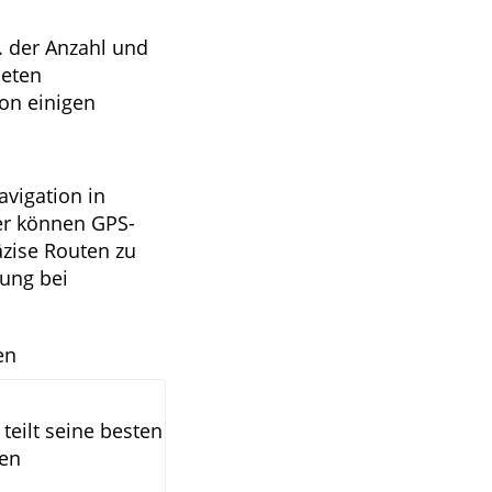
. der Anzahl und
deten
von einigen
avigation in
er können GPS-
äzise Routen zu
rung bei
en
teilt seine besten
hen