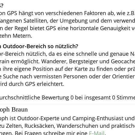
S?
on GPS hängt von verschiedenen Faktoren ab, wie z.B
fangenen Satelliten, der Umgebung und dem verwen
n der Regel bietet GPS eine horizontale Genauigkeit 
 zehn Metern.
 Outdoor-Bereich so nützlich?
r-Bereich nützlich, da es eine schnelle und genaue N
ain ermöglicht. Wanderer, Bergsteiger und Geocach
 ihre eigene Position auf der Karte zu finden oder pr
ie Suche nach vermissten Personen oder der Orientie
ird durch GPS erleichtert.
urchschnittliche Bewertung
0
bei insgesamt
0
Stimm
toph Braun
oph ist Outdoor‑Experte und Camping‑Enthusiast und 
zu Zelten, Rucksäcken, Wanderschuhen und praktisc
ngen.
Bei Fragen schreibe mir eine
E-Mail
.