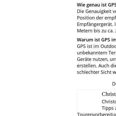
Wie genau ist GP
Die Genauigkeit v
Position der emp
Empfängergerät. I
Metern bis zu ca.
Warum ist GPS im
GPS ist im Outdoo
unbekanntem Terr
Geräte nutzen, um
erstellen. Auch d
schlechter Sicht w
D
Chris
Christ
Tipps 
Tourenvorbereitu