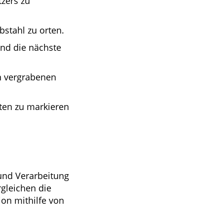
zers zu
bstahl zu orten.
und die nächste
n vergrabenen
ten zu markieren
und Verarbeitung
rgleichen die
on mithilfe von