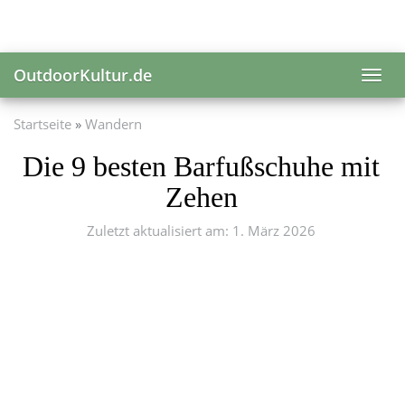
Skip
to
main
content
OutdoorKultur.de
Toggl
navig
Startseite
Wandern
Die 9 besten Barfußschuhe mit
Zehen
Zuletzt aktualisiert am: 1. März 2026