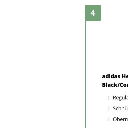
adidas H
Black/Cor
Regul
Schnü
Oberma