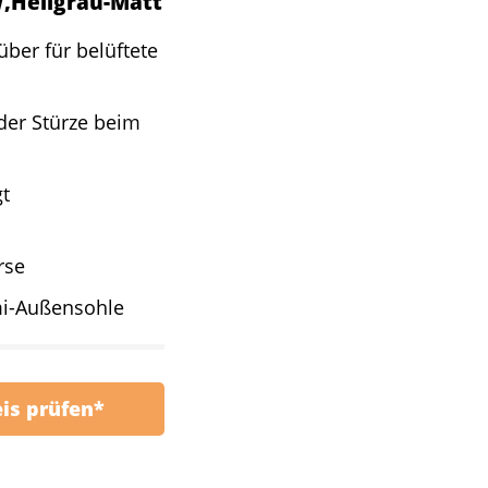
,Hellgrau-Matt
ber für belüftete
der Stürze beim
gt
rse
i-Außensohle
eis prüfen*