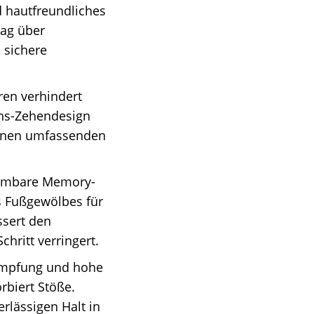
 hautfreundliches
Tag über
 sichere
ren verhindert
ons-Zehendesign
Ihnen umfassenden
ehmbare Memory-
s Fußgewölbes für
ssert den
hritt verringert.
Dämpfung und hohe
rbiert Stöße.
erlässigen Halt in