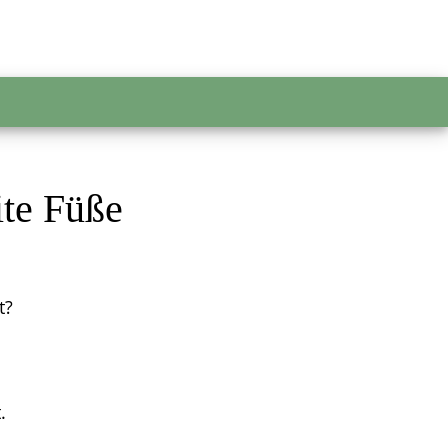
ite Füße
t?
.