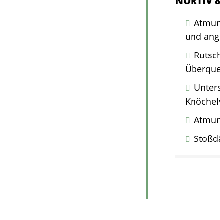
NORTIV 8
Atmun
und ang
Rutsc
Überque
Unters
Knöchel
Atmun
Stoßd