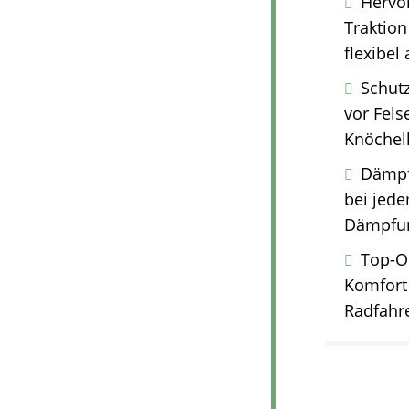
Hervor
Traktion
flexibel
Schut
vor Fels
Knöchelh
Dämpf
bei jede
Dämpfun
Top-O
Komfort
Radfahre