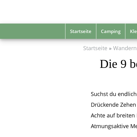
Skip
to
main
content
Startseite
Camping
Kle
Startseite
Wandern
Die 9 b
Suchst du endlich
Drückende Zehen 
Achte auf breiten 
Atmungsaktive Me