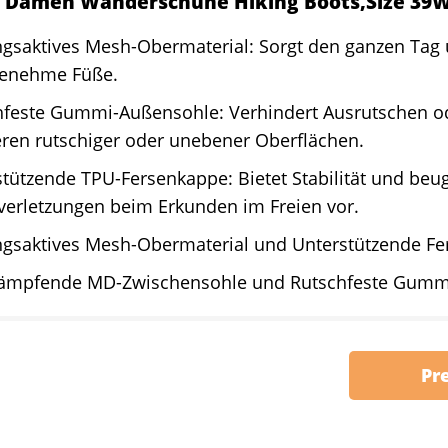
 Damen Wanderschuhe Hiking Boots,Size 39W
gsaktives Mesh-Obermaterial: Sorgt den ganzen Tag ü
enehme Füße.
hfeste Gummi-Außensohle: Verhindert Ausrutschen o
ren rutschiger oder unebener Oberflächen.
tützende TPU-Fersenkappe: Bietet Stabilität und beu
verletzungen beim Erkunden im Freien vor.
gsaktives Mesh-Obermaterial und Unterstützende Fe
ämpfende MD-Zwischensohle und Rutschfeste Gumm
Pr