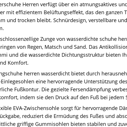
rschuhe Herren verfügt über ein atmungsaktives und
er mit effizientem Belüftungseffekt, das den ganzen 
 und trocken bleibt. Schnürdesign, verstellbare und
m.
schlossenzellige Zunge von wasserdichte schuhe her
dringen von Regen, Matsch und Sand. Das Antikollisi
mi und die wasserdichte Dichtungsstruktur bieten 
und Komfort.
ingschuhe herren wasserdicht bietet durch herausn
Einlegesohlen eine hervorragende Unterstützung de
rliche Fußkontur. Die gezielte Fersendämpfung verbe
mfort, indem sie den Druck auf den Fuß bei jedem Sc
lexible EVA-Zwischensohle sorgt für hervorragende 
ückgabe, reduziert die Ermüdung des Fußes und abso
ittliche griffige Gummisohlen bieten stabilen und zuv