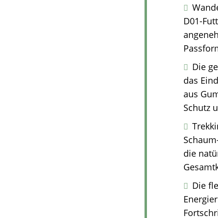
Wande
D01-Futt
angenehm
Passfor
Die ge
das Ein
aus Gum
Schutz 
Trekk
Schaum-
die natü
Gesamtko
Die f
Energier
Fortschr