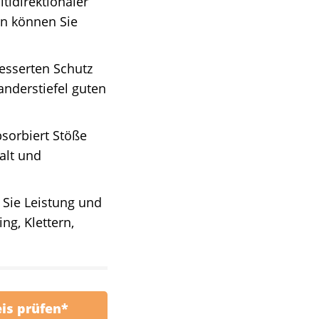
tidirektionaler
ln können Sie
esserten Schutz
nderstiefel guten
sorbiert Stöße
alt und
Sie Leistung und
g, Klettern,
eis prüfen*