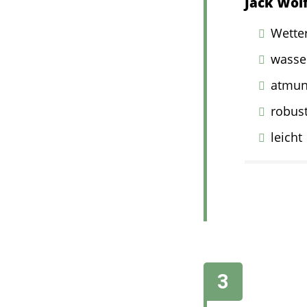
Jack Wolf
Wette
wasser
atmun
robus
leicht