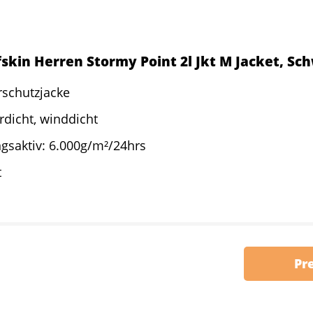
skin Herren Stormy Point 2l Jkt M Jacket, Sc
rschutzjacke
dicht, winddicht
gsaktiv: 6.000g/m²/24hrs
t
Pr