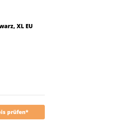
hwarz, XL EU
eis prüfen*