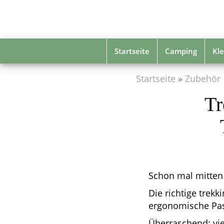
Skip
to
main
content
Startseite
Camping
Kle
Startseite
Zubehör
Tr
Schon mal mitten
Die richtige trek
ergonomische Pa
Überraschend: vi