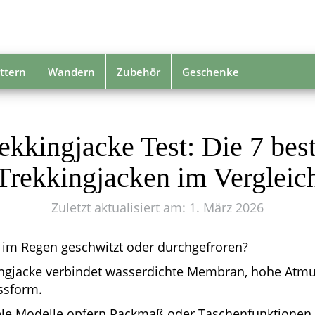
ttern
Wandern
Zubehör
Geschenke
ekkingjacke Test: Die 7 bes
Trekkingjacken im Vergleic
Zuletzt aktualisiert am: 1. März 2026
 im Regen geschwitzt oder durchgefroren?
kingjacke verbindet wasserdichte Membran, hohe Atmu
ssform.
ele Modelle opfern Packmaß oder Taschenfunktionen f