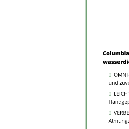
Columbia
wasserdi
OMNI-
und zuve
LEICHT
Handgep
VERBE
Atmungsa