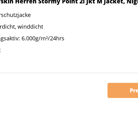
skin Herren Stormy Point 2l Jkt M Jacket, Nig
rschutzjacke
dicht, winddicht
gsaktiv: 6.000g/m²/24hrs
t
Pr