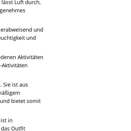
lässt Luft durch,
angenehmes
serabweisend und
euchtigkeit und
iedenen Aktivitäten
Aktivitäten
 Sie ist aus
lmäßigem
 und bietet somit
ist in
das Outfit