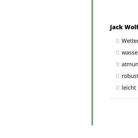
Jack Wolf
Wette
wasser
atmun
robus
leicht