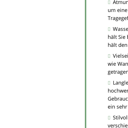
Atmung
um eine
Tragegef
Wasse
hält Sie
hält de
Vielse
wie Wan
getrage
Langle
hochwert
Gebrauch
ein sehr
Stilvo
verschie