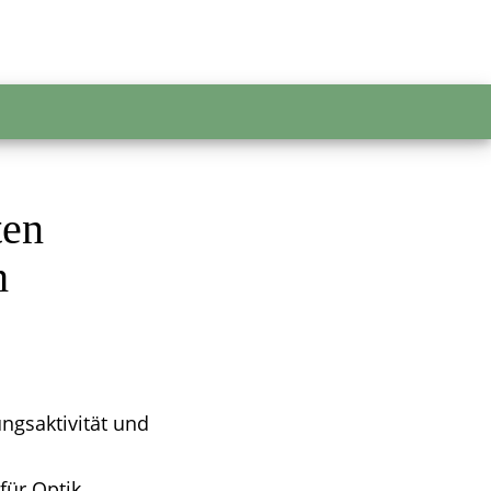
ten
h
ngsaktivität und
ür Optik.