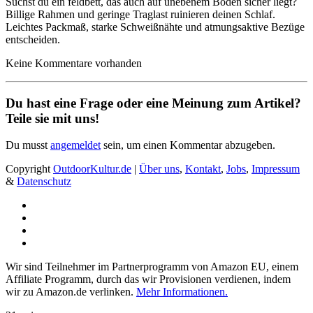
Suchst du ein feldbett, das auch auf unebenem Boden sicher liegt?
Billige Rahmen und geringe Traglast ruinieren deinen Schlaf.
Leichtes Packmaß, starke Schweißnähte und atmungsaktive Bezüge
entscheiden.
Keine Kommentare vorhanden
Du hast eine Frage oder eine Meinung zum Artikel?
Teile sie mit uns!
Du musst
angemeldet
sein, um einen Kommentar abzugeben.
Copyright
OutdoorKultur.de
|
Über uns
,
Kontakt
,
Jobs
,
Impressum
&
Datenschutz
Wir sind Teilnehmer im Partnerprogramm von Amazon EU, einem
Affiliate Programm, durch das wir Provisionen verdienen, indem
wir zu Amazon.de verlinken.
Mehr Informationen.