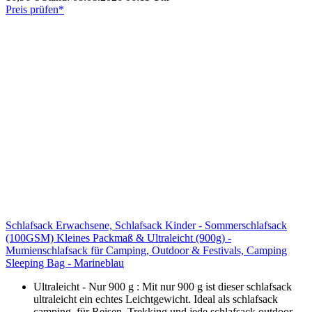
Preis prüfen*
Schlafsack Erwachsene, Schlafsack Kinder - Sommerschlafsack
(100GSM) Kleines Packmaß & Ultraleicht (900g) -
Mumienschlafsack für Camping, Outdoor & Festivals, Camping
Sleeping Bag - Marineblau
Ultraleicht - Nur 900 g : Mit nur 900 g ist dieser schlafsack
ultraleicht ein echtes Leichtgewicht. Ideal als schlafsack
camping, für Reisen, Trekking und jede schlafsack outdoor