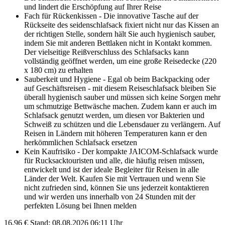
und lindert die Erschöpfung auf Ihrer Reise
Fach für Rückenkissen - Die innovative Tasche auf der
Rückseite des seidenschlafsack fixiert nicht nur das Kissen an
der richtigen Stelle, sondern hält Sie auch hygienisch sauber,
indem Sie mit anderen Bettlaken nicht in Kontakt kommen.
Der vielseitige Reißverschluss des Schlafsacks kann
vollständig geöffnet werden, um eine große Reisedecke (220
x 180 cm) zu erhalten
Sauberkeit und Hygiene - Egal ob beim Backpacking oder
auf Geschäftsreisen - mit diesem Reiseschlafsack bleiben Sie
überall hygienisch sauber und müssen sich keine Sorgen mehr
um schmutzige Bettwäsche machen. Zudem kann er auch im
Schlafsack genutzt werden, um diesen vor Bakterien und
Schweiß zu schützen und die Lebensdauer zu verlängern. Auf
Reisen in Ländern mit höheren Temperaturen kann er den
herkömmlichen Schlafsack ersetzen
Kein Kaufrisiko - Der kompakte JAICOM-Schlafsack wurde
für Rucksacktouristen und alle, die häufig reisen müssen,
entwickelt und ist der ideale Begleiter für Reisen in alle
Länder der Welt. Kaufen Sie mit Vertrauen und wenn Sie
nicht zufrieden sind, können Sie uns jederzeit kontaktieren
und wir werden uns innerhalb von 24 Stunden mit der
perfekten Lösung bei Ihnen melden
16,96 €
Stand: 08.08.2026 06:11 Uhr