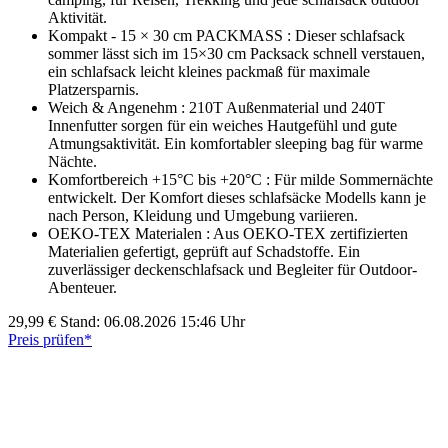
Aktivität.
Kompakt - 15 × 30 cm PACKMASS : Dieser schlafsack
sommer lässt sich im 15×30 cm Packsack schnell verstauen,
ein schlafsack leicht kleines packmaß für maximale
Platzersparnis.
Weich & Angenehm : 210T Außenmaterial und 240T
Innenfutter sorgen für ein weiches Hautgefühl und gute
Atmungsaktivität. Ein komfortabler sleeping bag für warme
Nächte.
Komfortbereich +15°C bis +20°C : Für milde Sommernächte
entwickelt. Der Komfort dieses schlafsäcke Modells kann je
nach Person, Kleidung und Umgebung variieren.
OEKO-TEX Materialen : Aus OEKO-TEX zertifizierten
Materialien gefertigt, geprüft auf Schadstoffe. Ein
zuverlässiger deckenschlafsack und Begleiter für Outdoor-
Abenteuer.
29,99 €
Stand: 06.08.2026 15:46 Uhr
Preis prüfen*