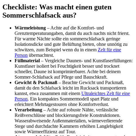
Checkliste: Was macht einen guten
Sommerschlafsack aus?
Wärmeleistung
– Achte auf die Komfort- und
Grenztemperaturangaben, damit du auch nachts nicht frierst.
Für warme Nächte sollte ein sommerschlafsack geringe
Isolationsdicke und gute Belüftung bieten, ohne unnötig zu
schwitzen, zum Beispiel wenn du in einem
Zelt für eine
Person
übernachtest.
Füllmaterial
– Vergleiche Daunen- und Kunstfaserfüllungen:
Kunstfaser isoliert bei Feuchtigkeit besser und trocknet
schneller, Daune ist komprimierbarer. Achte bei deinem
Sommer-Schlafsack auf Pflege und Bauschkraft.
Gewicht & Packmaß
– Beachte Gewicht und Packmaß,
damit du den Schlafsack leicht im Rucksack transportieren
kannst, etwa zusammen mit einem
Ultraleichtes Zelt für eine
Person
. Ein kompaktes Sommermodell spart Platz und
erleichtert Mehrtagestouren ohne Komfortverlust.
Verarbeitung
– Achte auf robuste Nähte, verlässliche
Reißverschlüsse und blockierungsfreie Konstruktionen.
Wasserabweisende Außenmaterialien, wärmeverlierende
Stege und durchdachte Kammern erhöhen Langlebigkeit
sowie Wärmeeffizienz auf Tour.