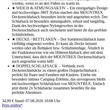
werden, wenn es an den Füßen zu warm ist.
★ WEICH & ATMUNGSAKTIV – Ein einzigartiges Design
und hochwertiges 380T Nylon machen den MOUNTREX
Deckenschlafsack besonders leicht und angenehm weich. Der
Schlafsack ist besonders atmungsaktiv, robust und langlebig.
Dank des hochwertigen Nylongewebes ist der
Deckenschlafsack auch raschelarm und bietet dir das perfekte
Schlaferlebnis.
★ DECKE / BETTLAKEN – Der Sommerschlafsack kann
vielfältig eingesetzt werden. Er kann als Decke benutzt
werden oder als Bettlaken bzw. Schlafunterlage. Ähnlich in
der Funktionsweise wie ein Hüttenschlafsack aber mit dem
Unterschied, dass dich der MOUNTREX Deckenschlafsack
auch angenehm warm hält!
★ DOPPELSCHLAFSACK – Verbinde zwei
Deckenschlafsäcke zu einem großen Doppelschlafsack -
perfekt für Paare und Familien mit Kindern. Erlebe ein
besonders intimes Camping-Erlebnis, das unvergessen bleibt
mit hochwertigen Schlafsäcken von MOUNTREX. Einfach
jetzt direkt 2x Schlafsäcke zusammen bestellen für das
perfekte Abenteuer.
34,99 €
Stand: 07.08.2026 10:08 Uhr
Preis prüfen*