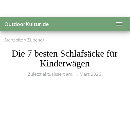
Skip
to
main
content
OutdoorKultur.de
Toggl
navig
Startseite
Zubehör
Die 7 besten Schlafsäcke für
Kinderwägen
Zuletzt aktualisiert am: 1. März 2026