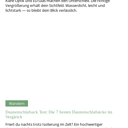
Klare Optik und ED-Glas machen den Unterschied. Die richtige
Vergrößerung erhält dein Sichtfeld. Wasserdicht, leicht und
lichtstark — so bleibt dein Blick verlässlich.
Wandern
Daunenschlafsack Test: Die 7 besten Daunenschlafsäcke im
Vergleich
Friert du nachts trotz Isolierung im Zelt? Ein hochwertiger