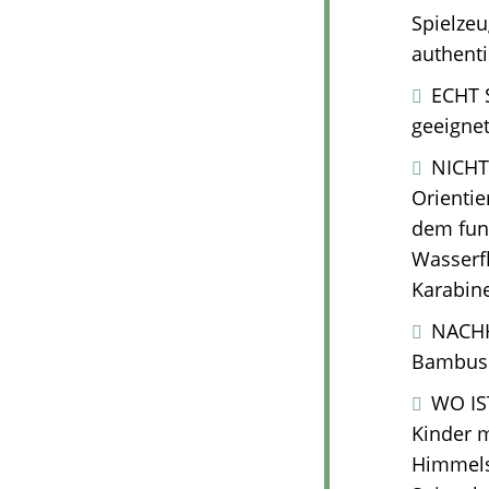
Spielzeu
authent
ECHT S
geeignet
NICHT
Orientie
dem fun
Wasserf
Karabine
NACHH
Bambus u
WO IS
Kinder 
Himmels