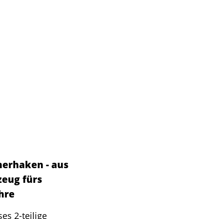
erhaken - aus
zeug fürs
hre
s 2-teilige