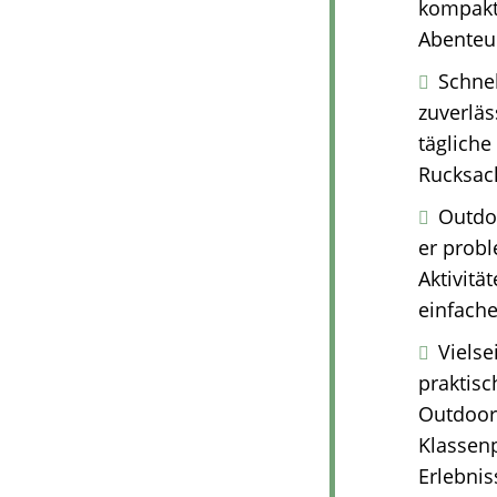
kompakt 
Abenteu
Schnel
zuverläs
tägliche
Rucksack
Outdoo
er probl
Aktivitä
einfache
Vielse
praktisc
Outdoor-
Klassenp
Erlebnis