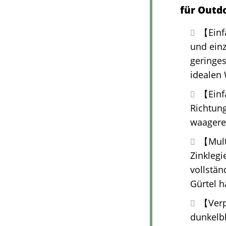
für Outd
【Einf
und einz
geringes
idealen
【Einf
Richtung
waagere
【Mult
Zinklegi
vollstän
Gürtel h
【Verp
dunkelbl