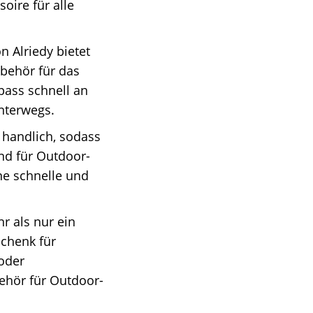
oire für alle
 Alriedy bietet
ubehör für das
pass schnell an
unterwegs.
 handlich, sodass
end für Outdoor-
ne schnelle und
r als nur ein
schenk für
oder
behör für Outdoor-