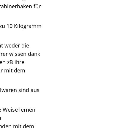
rabinerhaken für
 zu 10 Kilogramm
t weder die
urer wissen dank
n zB ihre
ör mit dem
lwaren sind aus
 Weise lernen
n
unden mit dem