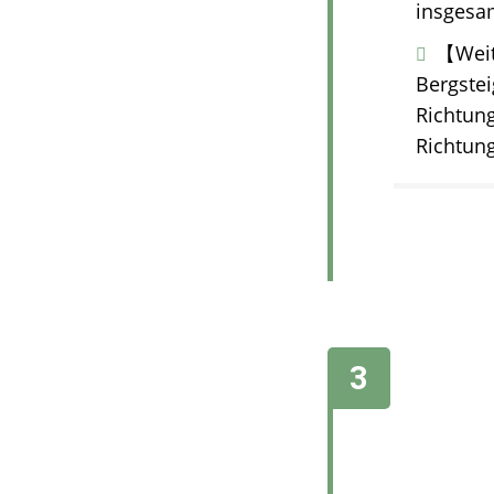
insgesam
【Weit 
Bergstei
Richtung
Richtun