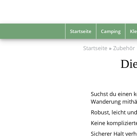
Skip
to
main
content
Startseite
Camping
Kle
Startseite
Zubehör
Die
Suchst du einen ko
Wanderung mithä
Robust, leicht und
Keine kompliziert
Sicherer Halt ver