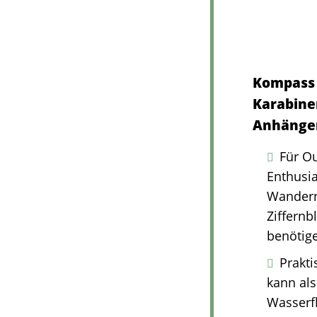
Kompass K
Karabine
Anhänger
Für Ou
Enthusia
Wandern,
Ziffernb
benötig
Prakt
kann al
Wasserf