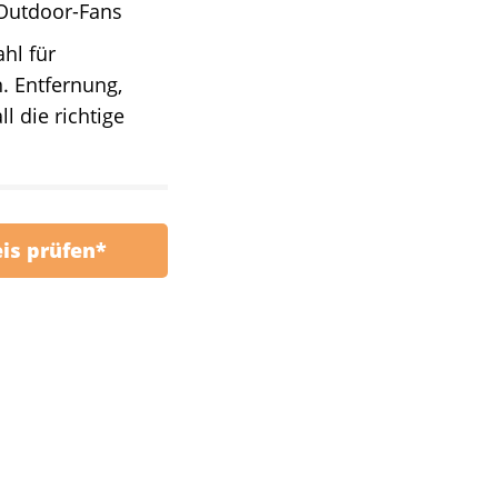
 Outdoor-Fans
hl für
. Entfernung,
l die richtige
eis prüfen*