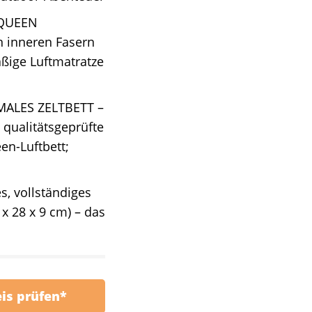
 QUEEN
n inneren Fasern
ßige Luftmatratze
ALES ZELTBETT –
 qualitätsgeprüfte
en-Luftbett;
s, vollständiges
x 28 x 9 cm) – das
eis prüfen*