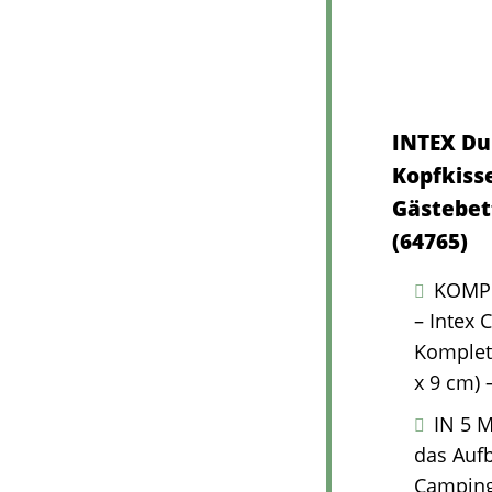
INTEX Du
Kopfkisse
Gästebet
(64765)
KOMPL
– Intex 
Komplet
x 9 cm) 
IN 5 
das Aufb
Campingb