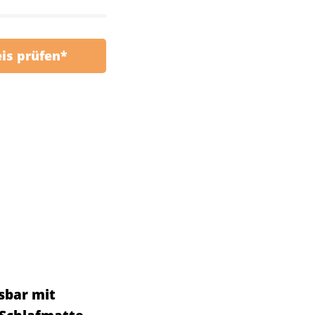
eis prüfen*
sbar mit