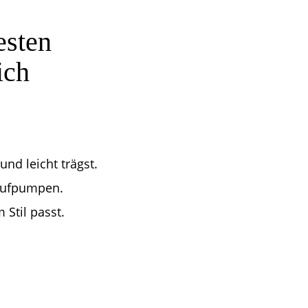
esten
ich
nd leicht trägst.
 Aufpumpen.
Stil passt.