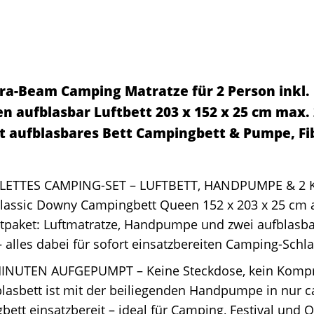
ra-Beam Camping Matratze für 2 Person inkl.
n aufblasbar Luftbett 203 x 152 x 25 cm max.
t aufblasbares Bett Campingbett & Pumpe, Fi
ETTES CAMPING-SET – LUFTBETT, HANDPUMPE & 2 K
Classic Downy Campingbett Queen 152 x 203 x 25 cm 
tpaket: Luftmatratze, Handpumpe und zwei aufblasbar
– alles dabei für sofort einsatzbereiten Camping-Schl
MINUTEN AUFGEPUMPT – Keine Steckdose, kein Kompr
lasbett ist mit der beiliegenden Handpumpe in nur c
ett einsatzbereit – ideal für Camping, Festival und