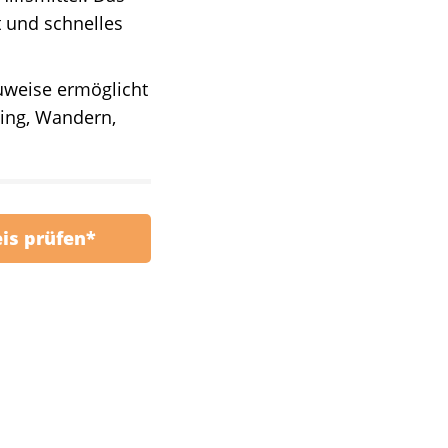
t und schnelles
auweise ermöglicht
ping, Wandern,
eis prüfen*