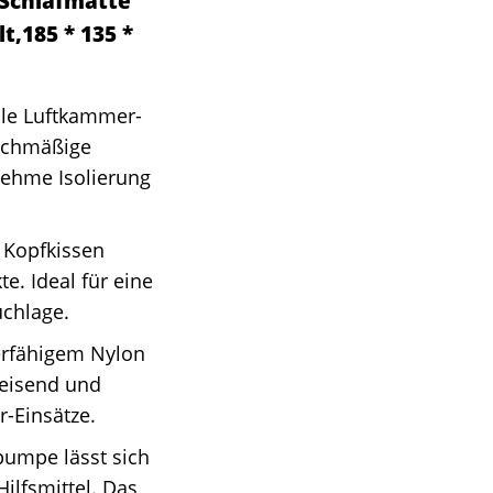
Schlafmatte
t,185 * 135 *
lle Luftkammer-
eichmäßige
nehme Isolierung
 Kopfkissen
e. Ideal für eine
uchlage.
erfähigem Nylon
weisend und
r-Einsätze.
umpe lässt sich
Hilfsmittel. Das