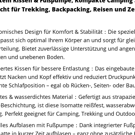
rtem Kissen & Fußpumpe, Kompakte Camping 
ht für Trekking, Backpacking, Reisen und Zel
omisches Design für Komfort & Stabilität：Die spezie
 passt sich optimal Ihrem Körper an und sorgt für gl
teilung. Bietet zuverlässige Unterstützung und ange
ten und unebenen Boden.
iertes Kissen für bessere Entlastung：Das eingebaute
tzt Nacken und Kopf effektiv und reduziert Druckpunkt
te Schlafposition – egal ob Rücken-, Seiten- oder Ba
tes & wasserdichtes Material：Gefertigt aus strapazi
Beschichtung, ist diese Isomatte reißfest, wasserab
g. Perfekt geeignet für Camping, Trekking und Outdoo
lles Aufblasen mit Fußpumpe：Dank integrierter Fußp
atte in kurzer Zeit aufblasen – ganz ohne zusätzliche 