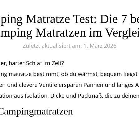
ing Matratze Test: Die 7 b
mping Matratzen im Vergle
Zuletzt aktualisiert am: 1. März 2026
ter, harter Schlaf im Zelt?
ing matratze bestimmt, ob du wärmst, bequem liegst u
ien und clevere Ventile ersparen Pannen und langes
tion aus Isolation, Dicke und Packmaß, die zu deinem 
 Campingmatratzen