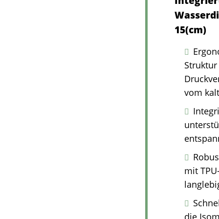
Integrie
Wasserdic
15(cm)
Ergon
Struktur
Druckver
vom kal
Integr
unterstü
entspann
Robus
mit TPU-
langlebi
Schne
die Isom