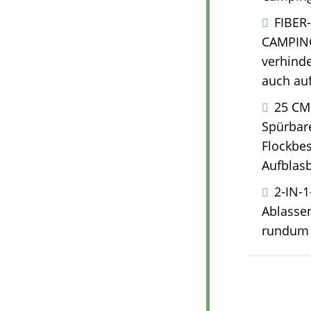
FIBER
CAMPING
verhinde
auch auf
25 CM
Spürbare
Flockbes
Aufblasb
2-IN-1
Ablassen
rundum 