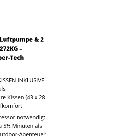
 Luftpumpe & 2
 272KG –
ber-Tech
ISSEN INKLUSIVE
als
e Kissen (43 x 28
afkomfort
essor notwendig:
a 5½ Minuten als
 Outdoor-Abenteuer