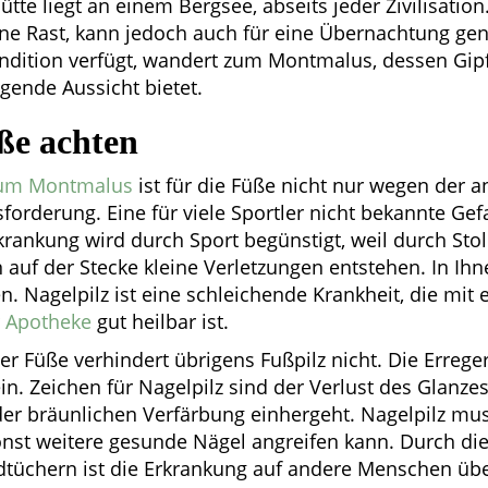
hütte liegt an einem Bergsee, abseits jeder Zivilisation.
ine Rast, kann jedoch auch für eine Übernachtung ge
ndition verfügt, wandert zum Montmalus, dessen Gipf
gende Aussicht bietet.
ße achten
um Montmalus
ist für die Füße nicht nur wegen der 
forderung. Eine für viele Sportler nicht bekannte Gefa
rkrankung wird durch Sport begünstigt, weil durch St
uf der Stecke kleine Verletzungen entstehen. In Ih
en. Nagelpilz ist eine schleichende Krankheit, die mi
r Apotheke
gut heilbar ist.
er Füße verhindert übrigens Fußpilz nicht. Die Errege
n. Zeichen für Nagelpilz sind der Verlust des Glanzes
er bräunlichen Verfärbung einhergeht. Nagelpilz mu
sonst weitere gesunde Nägel angreifen kann. Durch d
tüchern ist die Erkrankung auf andere Menschen übe