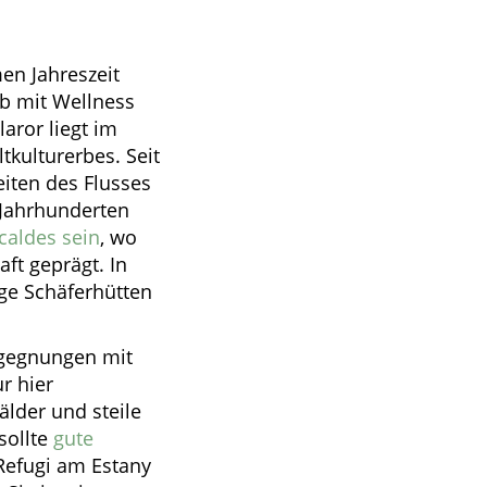
en Jahreszeit
ub mit Wellness
aror liegt im
kulturerbes. Seit
eiten des Flusses
t Jahrhunderten
caldes sein
, wo
aft geprägt. In
ige Schäferhütten
egegnungen mit
r hier
lder und steile
sollte
gute
Refugi am Estany