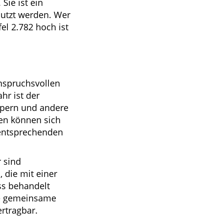
 Sie ist ein
nutzt werden. Wer
el 2.782 hoch ist
anspruchsvollen
hr ist der
olpern und andere
nen können sich
t entsprechenden
r sind
, die mit einer
ss behandelt
ie gemeinsame
rtragbar.