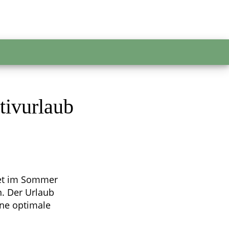
tivurlaub
tet im Sommer
n. Der Urlaub
ine optimale