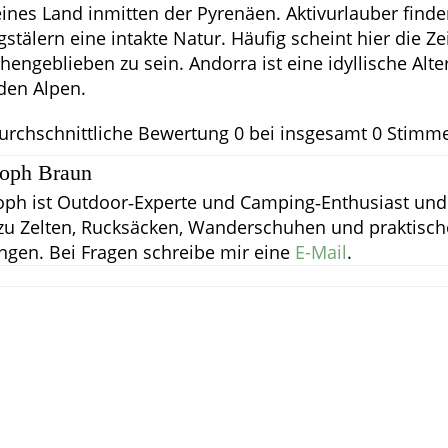
leines Land inmitten der Pyrenäen. Aktivurlauber finde
stälern eine intakte Natur. Häufig scheint hier die Zei
hengeblieben zu sein. Andorra ist eine idyllische Alt
den Alpen.
urchschnittliche Bewertung
0
bei insgesamt
0
Stimm
toph Braun
oph ist Outdoor‑Experte und Camping‑Enthusiast und 
zu Zelten, Rucksäcken, Wanderschuhen und praktisc
ngen.
Bei Fragen schreibe mir eine
E-Mail
.