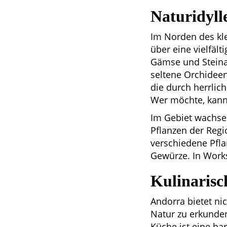
Naturidyll
Im Norden des kle
über eine vielfäl
Gämse und Steina
seltene Orchidee
die durch herrlic
Wer möchte, kann
Im Gebiet wachsen
Pflanzen der Regi
verschiedene Pfla
Gewürze. In Work
Kulinarisc
Andorra bietet ni
Natur zu erkunden
Küche ist eine h