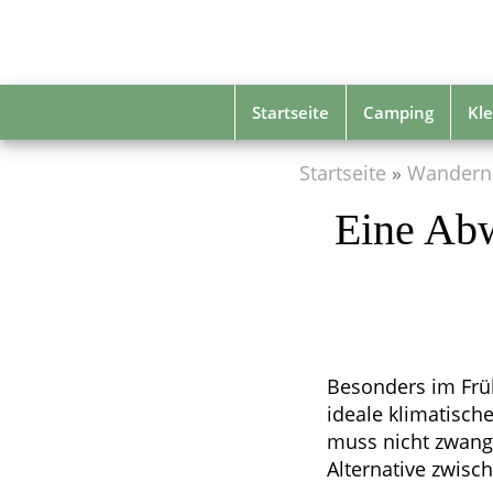
Skip
to
main
content
Startseite
Camping
Kle
Startseite
Wandern
Eine Abw
Besonders im Frü
ideale klimatisch
muss nicht zwangs
Alternative zwisc