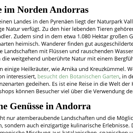
e im Norden Andorras
inen Landes in den Pyrenäen liegt der Naturpark Vall
tige Natur verfügt. Zu den hier lebenden Tieren gehör
dler. Zudem sind in dem etwa 1.080 Hektar großen Ge
narten heimisch. Wanderer finden gut ausgeschilder
he Landschaften mit Flüssen und rauschenden Wasserf
 die weitgehend unberührte Natur mit einem Bergfüh
 einige Heilkräuter, wie Arnika und Kreuzkümmel. We
on interessiert,
besucht den Botanischen Garten
, in 
nzenarten gedeihen. Es ist eine Reise in die Welt der
shops können Besucher viel über die Verwendung der
he Genüsse in Andorra
cht nur atemberaubende Landschaften und die Möglichk
, sondern auch einzigartige kulinarische Erlebnisse.
armonische Mischung aus katalanischen, spanischen u