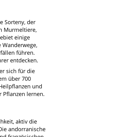
e Sorteny, der
en Murmeltiere,
biet einige
te Wanderwege,
ällen führen.
rer entdecken.
r sich für die
dem über 700
 Heilpflanzen und
 Pflanzen lernen.
eit, aktiv die
 Die andorranische
nd französischen