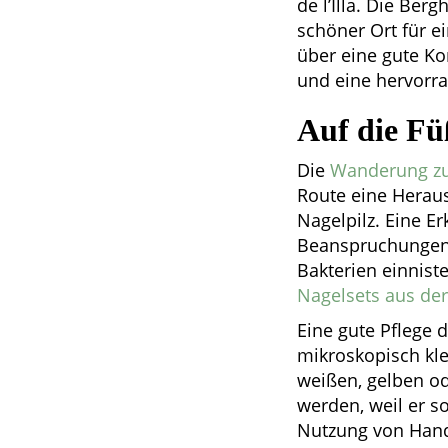
de l’Illa. Die Berg
schöner Ort für e
über eine gute Ko
und eine hervorra
Auf die Fü
Die
Wanderung z
Route eine Heraus
Nagelpilz. Eine E
Beanspruchungen a
Bakterien einnist
Nagelsets aus de
Eine gute Pflege d
mikroskopisch klei
weißen, gelben od
werden, weil er 
Nutzung von Hand