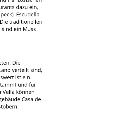
rants dazu ein,
Speck), Escudella
Die traditionellen
d sind ein Muss
eten. Die
nd verteilt sind,
wert ist ein
 stammt und für
a Vella können
sgebäude Casa de
stöbern.