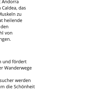
t Andorra
 Caldea, das
Muskeln zu
at heilende
 den
hl von
ngen.
n und fördert
 der Wanderwege
esucher werden
 um die Schönheit