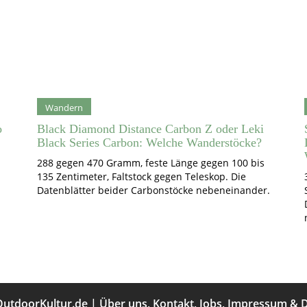
Wandern
o
Black Diamond Distance Carbon Z oder Leki
Black Series Carbon: Welche Wanderstöcke?
288 gegen 470 Gramm, feste Länge gegen 100 bis
135 Zentimeter, Faltstock gegen Teleskop. Die
Datenblätter beider Carbonstöcke nebeneinander.
OutdoorKultur.de
|
Über uns
,
Kontakt
,
Jobs
,
Impressum
&
D