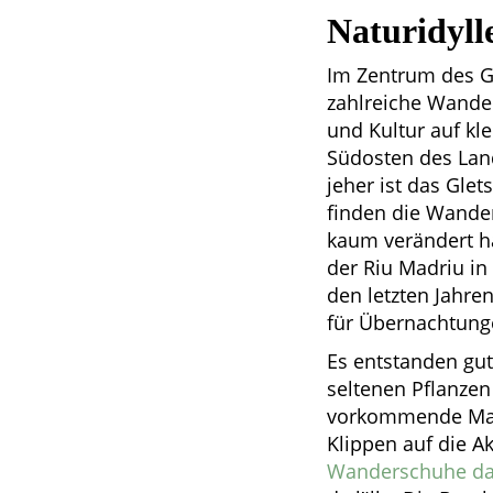
Naturidyll
Im Zentrum des Ge
zahlreiche Wander
und Kultur auf kl
Südosten des Land
jeher ist das Glet
finden die Wander
kaum verändert h
der Riu Madriu in 
den letzten Jahre
für Übernachtung
Es entstanden gu
seltenen Pflanzen
vorkommende Maul
Klippen auf die A
Wanderschuhe d