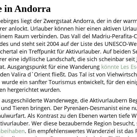
e in Andorra
birges liegt der Zwergstaat Andorra, der in der warm
er anlockt. Urlauber können hier einen aktiven Urla
einem Raum verbinden. Das Vall del Madriu-Perafita-Cl
es und steht seit 2004 auf der Liste des UNESCO-Welt
schertal ein Treffpunkt für Aktivurlauber. Auf beiden S
er eine idyllische Landschaft, die sich scheinbar sei
at. Ausgangspunkt für eine Wanderung
könnte Les Es
den Valira d`Orient fließt. Das Tal ist von Viehwirtsch
n wurde ein sanfter Tourismus entwickelt, für den ein
en hergerichtet wurden.
t ausgeschilderte Wanderwege, die Aktivurlaubern B
 und Tieren bringen. Der Pyrenäen-Desmanist eine nu
wurfart. Als Kontrast zu den Ebenen warten tiefe Wä
ktivurlauber. Wer diese bezaubernde Region besucht, 
abeihaben
. Ein empfehlenswertes Wanderziel ist das 