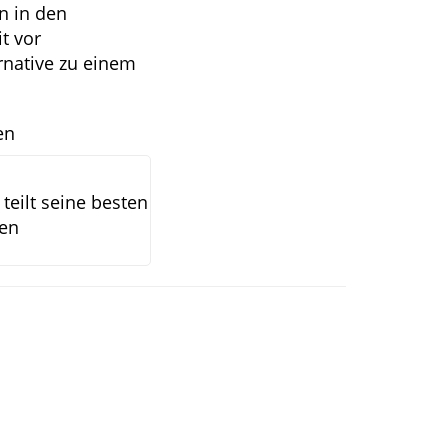
n in den
t vor
ernative zu einem
en
teilt seine besten
hen